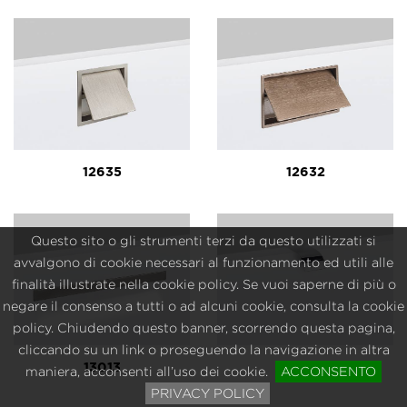
12635
12632
Questo sito o gli strumenti terzi da questo utilizzati si
avvalgono di cookie necessari al funzionamento ed utili alle
finalità illustrate nella cookie policy. Se vuoi saperne di più o
negare il consenso a tutti o ad alcuni cookie, consulta la cookie
policy. Chiudendo questo banner, scorrendo questa pagina,
cliccando su un link o proseguendo la navigazione in altra
13013
12721
maniera, acconsenti all’uso dei cookie.
ACCONSENTO
PRIVACY POLICY