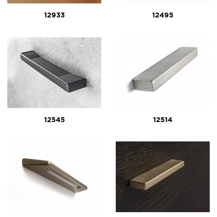
12933
12495
12545
12514