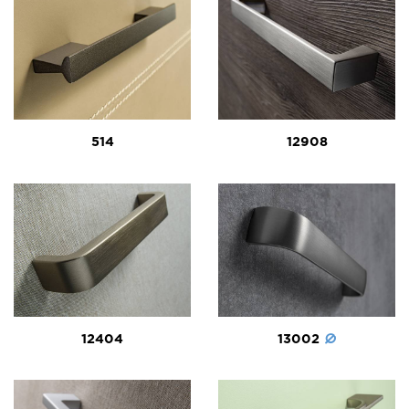
514
12908
12404
13002