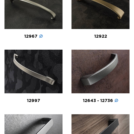
12967
12922
12997
12643 - 12736