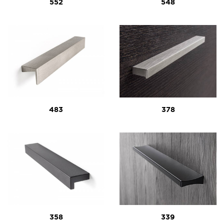
552
548
483
378
358
339