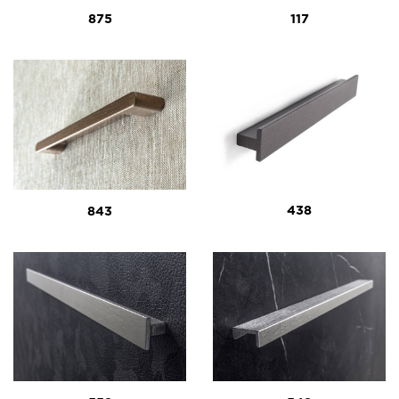
875
117
438
843