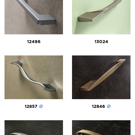
12496
13024
12857
12846