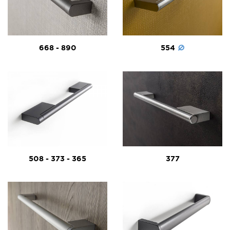
668 - 890
554
508 - 373 - 365
377