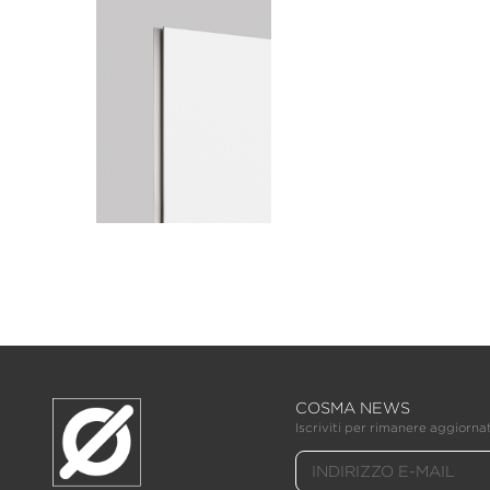
COSMA NEWS
Iscriviti per rimanere aggiornat