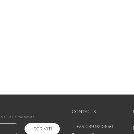
CONTACTS
o sulle ultime novità
T. +39 039 9210660
ISCRIVITI