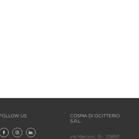
FOLLOW US
COSMA DI O.CITTERIO
S.R.L.
via Marconi, 15 - 23893