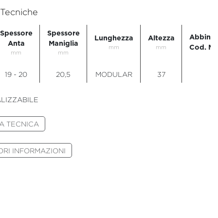
 Tecniche
Spessore
Spessore
Abbina
Lunghezza
Altezza
Anta
Maniglia
Cod. Ma
mm
mm
mm
mm
19 - 20
20,5
MODULAR
37
LIZZABILE
A TECNICA
RI INFORMAZIONI