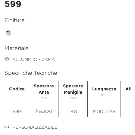
599
Finiture
Materiale
ALLUMINIO - ZAMA
Specifiche Tecniche
Spessore
Spessore
Codice
Lunghezza
Alte
Anta
Maniglia
mm
m
mm
mm
599
Â‰¥20
18.8
MODULAR
17
PERSONALIZZABILE