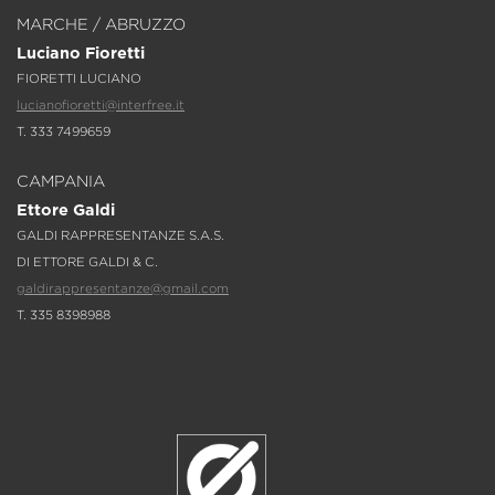
MARCHE / ABRUZZO
Luciano Fioretti
FIORETTI LUCIANO
lucianofioretti@interfree.it
T. 333 7499659
CAMPANIA
Ettore Galdi
GALDI RAPPRESENTANZE S.A.S.
DI ETTORE GALDI & C.
galdirappresentanze@gmail.com
T. 335 8398988