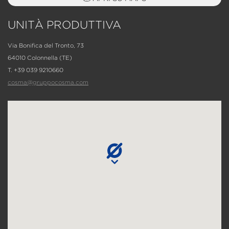
UNITÀ PRODUTTIVA
Via Bonifica del Tronto, 73
64010 Colonnella (TE)
T. +39 039 9210660
cosma@gruppocosma.com