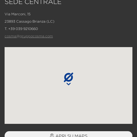
SEDE CENTRALE
Via Marconi, 15
23893 Cassago Brianza (LC)
T. +39 039 9210660
cosma@gruppocosma.com
APRI SU MAPS