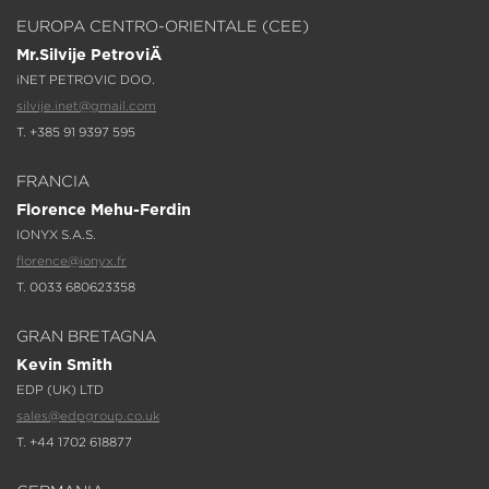
EUROPA CENTRO-ORIENTALE (CEE)
Mr.Silvije PetroviÄ
iNET PETROVIC DOO.
silvije.inet@gmail.com
T. +385 91 9397 595
FRANCIA
Florence Mehu-Ferdin
IONYX S.A.S.
florence@ionyx.fr
T. 0033 680623358
GRAN BRETAGNA
Kevin Smith
EDP (UK) LTD
sales@edpgroup.co.uk
T. +44 1702 618877