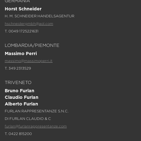
GERMANIA
Horst Schneider
H. M. SCHNEIDER HANDELSAGENTUR
hschneidergmbh@aol.com
T. 0049 1725221631
LOMBARDIA/PIEMONTE
Massimo Perri
massimo@massimoperri.it
T. 349 2313529
TRIVENETO
Bruno Furlan
Claudio Furlan
Alberto Furlan
FURLAN RAPPRESENTANZE S.N.C.
DI FURLAN CLAUDIO & C
furlan@furlanrappresentanze.com
T. 0422 815200