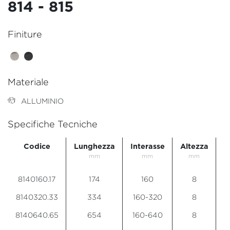
814 - 815
Finiture
Materiale
ALLUMINIO
Specifiche Tecniche
Codice
Lunghezza
Interasse
Altezza
S
mm
mm
mm
8140160.17
174
160
8
8140320.33
334
160-320
8
8140640.65
654
160-640
8