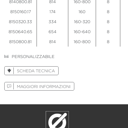
8140800.81
814
160-800
8
8150160.17
174
160
8
8150320.33
334
160-320
8
8150640.65
654
160-640
8
8150800.81
814
160-800
8
PERSONALIZZABILE
SCHEDA TECNICA
MAGGIORI INFORMAZIONI