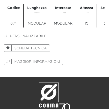
Codice
Lunghezza
Interasse
Altezza
Sezi
mm
mm
mm
m
674
MODULAR
MODULAR
10
28
PERSONALIZZABILE
SCHEDA TECNICA
MAGGIORI INFORMAZIONI