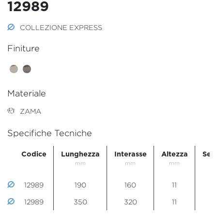
12989
COLLEZIONE EXPRESS
Finiture
Materiale
ZAMA
Specifiche Tecniche
Codice
Lunghezza
Interasse
Altezza
Sez
mm
mm
mm
m
12989
190
160
11
2
12989
350
320
11
2