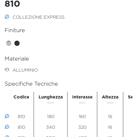
810
COLLEZIONE EXPRESS
Finiture
Materiale
ALLUMINIO
Specifiche Tecniche
Codice
Lunghezza
Interasse
Altezza
Sez
mm
mm
mm
m
810
180
160
16
35
810
340
320
16
35