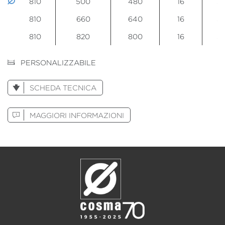
810
500
480
16
35
810
660
640
16
35
810
820
800
16
33
PERSONALIZZABILE
SCHEDA TECNICA
MAGGIORI INFORMAZIONI