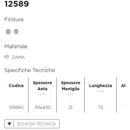
12589
Finiture
Materiale
ZAMA
Specifiche Tecniche
Spessore
Spessore
Codice
Lunghezza
Alte
Anta
Maniglia
mm
m
mm
mm
12589.C
Â‰¥22
21
73
10
SCHEDA TECNICA