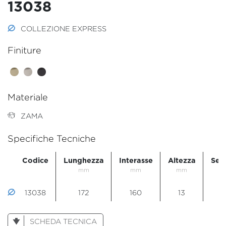
13038
COLLEZIONE EXPRESS
Finiture
Materiale
ZAMA
Specifiche Tecniche
Codice
Lunghezza
Interasse
Altezza
Sez
mm
mm
mm
m
13038
172
160
13
2
SCHEDA TECNICA