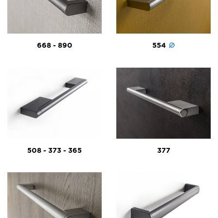
668 - 890
554
508 - 373 - 365
377