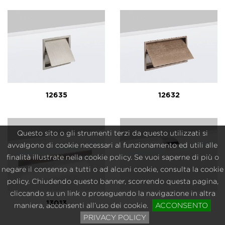
12635
12632
Questo sito o gli strumenti terzi da questo utilizzati si
avvalgono di cookie necessari al funzionamento ed utili alle
finalità illustrate nella cookie policy. Se vuoi saperne di più o
negare il consenso a tutti o ad alcuni cookie, consulta la cookie
policy. Chiudendo questo banner, scorrendo questa pagina,
cliccando su un link o proseguendo la navigazione in altra
13013
12721
maniera, acconsenti all’uso dei cookie.
ACCONSENTO
PRIVACY POLICY