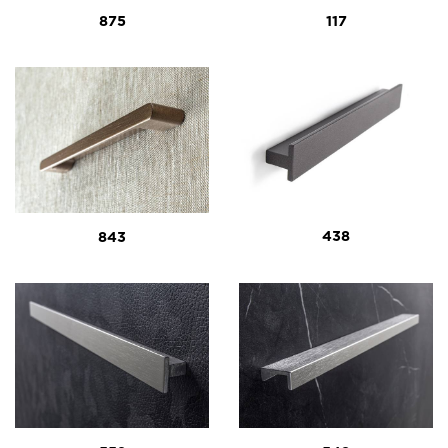
875
117
438
843