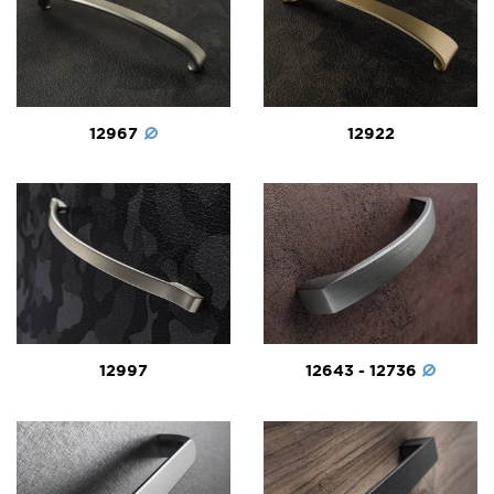
12967
12922
12997
12643 - 12736