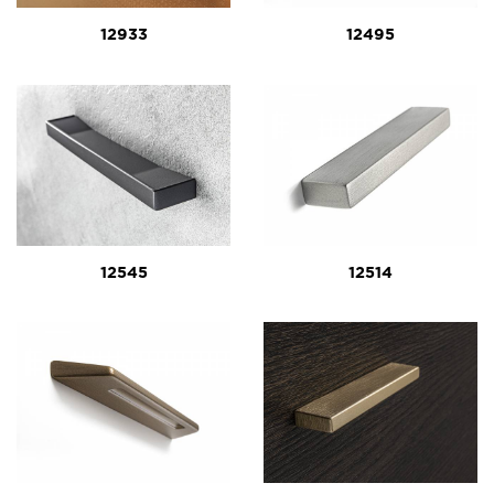
12933
12495
12545
12514