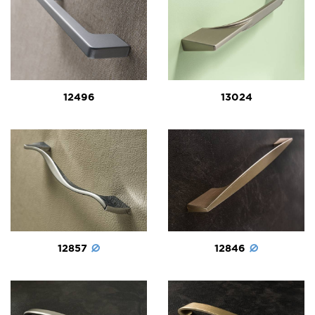
12496
13024
12857
12846