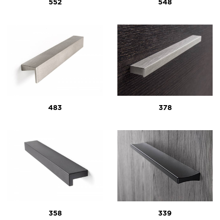
552
548
483
378
358
339