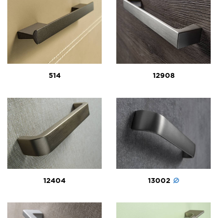
514
12908
12404
13002