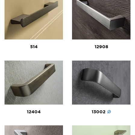
514
12908
12404
13002