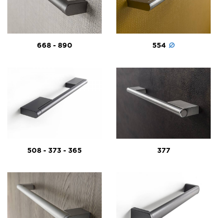
668 - 890
554
508 - 373 - 365
377