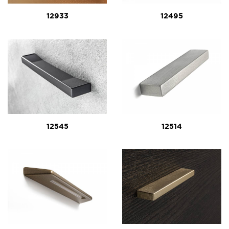
12933
12495
12545
12514