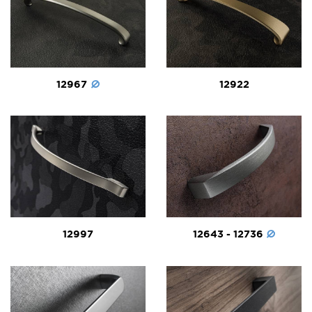
12967
12922
12997
12643 - 12736