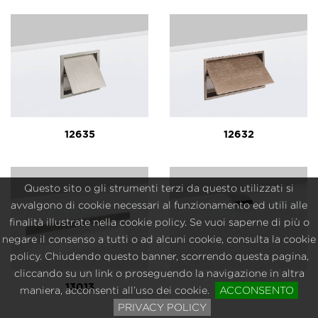
12635
12632
Questo sito o gli strumenti terzi da questo utilizzati si
avvalgono di cookie necessari al funzionamento ed utili alle
finalità illustrate nella cookie policy. Se vuoi saperne di più o
negare il consenso a tutti o ad alcuni cookie, consulta la cookie
policy. Chiudendo questo banner, scorrendo questa pagina,
cliccando su un link o proseguendo la navigazione in altra
13013
12721
maniera, acconsenti all’uso dei cookie.
ACCONSENTO
PRIVACY POLICY