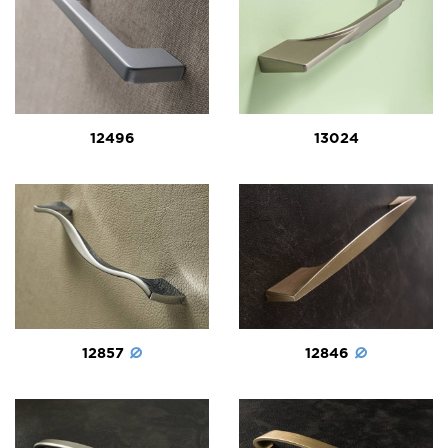
12496
13024
12857
12846