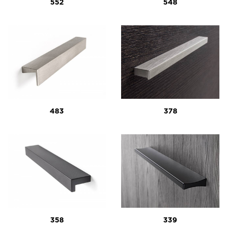
552
548
483
378
358
339