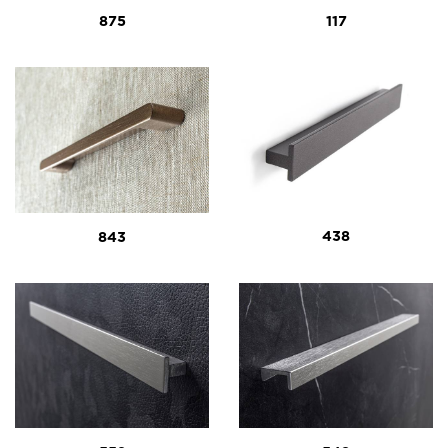
875
117
438
843