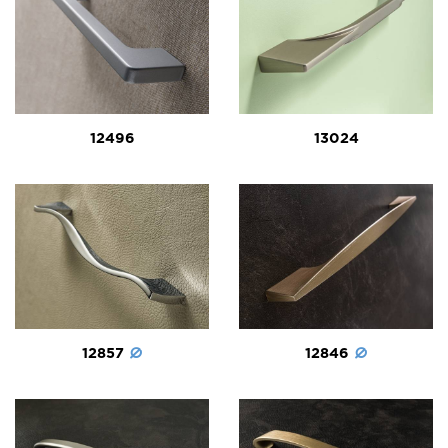
12496
13024
12857
12846