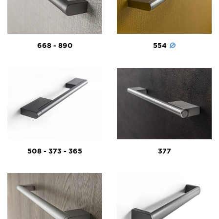
668 - 890
554
508 - 373 - 365
377