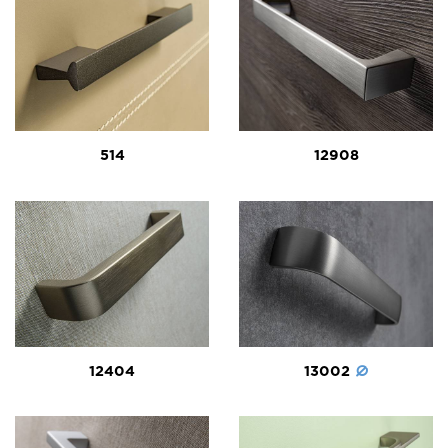
514
12908
12404
13002