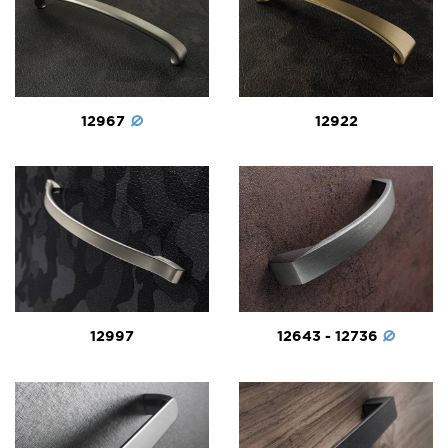
12967
12922
12997
12643 - 12736