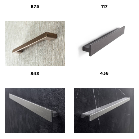
875
117
438
843