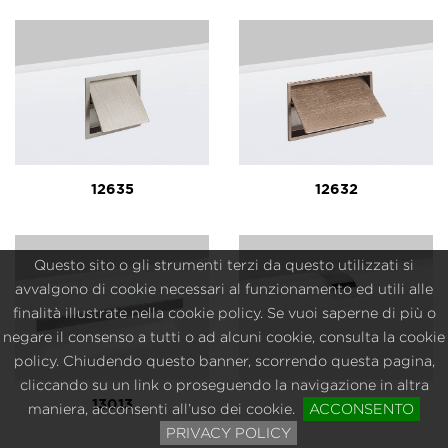
12635
12632
Questo sito o gli strumenti terzi da questo utilizzati si
avvalgono di cookie necessari al funzionamento ed utili alle
finalità illustrate nella cookie policy. Se vuoi saperne di più o
negare il consenso a tutti o ad alcuni cookie, consulta la cookie
policy. Chiudendo questo banner, scorrendo questa pagina,
cliccando su un link o proseguendo la navigazione in altra
13013
12721
maniera, acconsenti all’uso dei cookie.
ACCONSENTO
PRIVACY POLICY