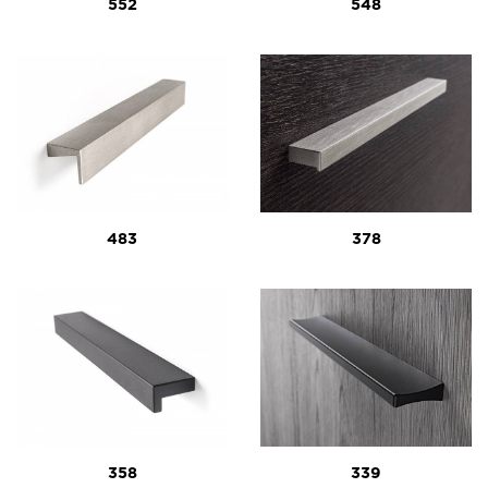
552
548
483
378
358
339