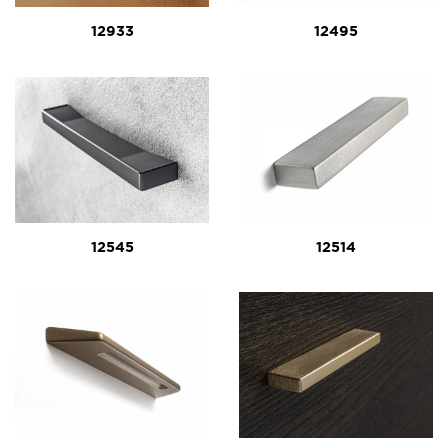
12933
12495
12545
12514