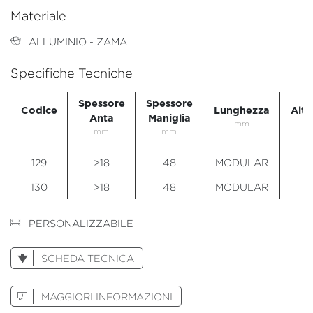
Materiale
ALLUMINIO - ZAMA
Specifiche Tecniche
Spessore
Spessore
Codice
Lunghezza
Alte
Anta
Maniglia
mm
m
mm
mm
129
>18
48
MODULAR
1
130
>18
48
MODULAR
1
PERSONALIZZABILE
SCHEDA TECNICA
MAGGIORI INFORMAZIONI