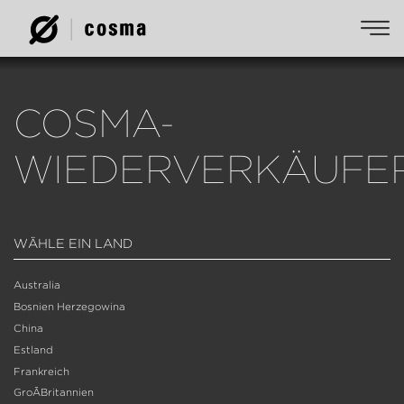
COSMA-
WIEDERVERKÄUFE
WÄHLE EIN LAND
Australia
Bosnien Herzegowina
China
Estland
Frankreich
GroÃbritannien