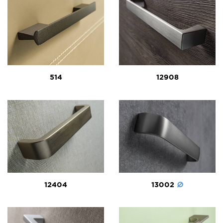
514
12908
12404
13002