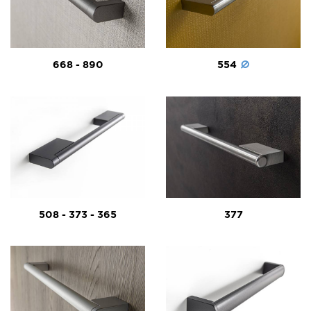
668 - 890
554
508 - 373 - 365
377