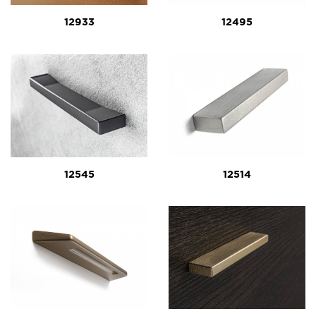
12933
12495
12545
12514