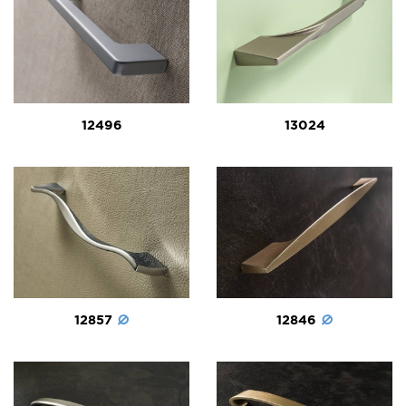
12496
13024
12857
12846