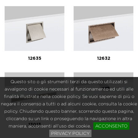
12635
12632
Questo sito o gli strumenti terzi da questo utilizzati si
avvalgono di cookie necessari al funzionamento ed utili alle
finalità illustrate nella cookie policy. Se vuoi saperne di più o
negare il consenso a tutti o ad alcuni cookie, consulta la cookie
policy. Chiudendo questo banner, scorrendo questa pagina,
cliccando su un link o proseguendo la navigazione in altra
13013
12721
maniera, acconsenti all’uso dei cookie.
ACCONSENTO
PRIVACY POLICY