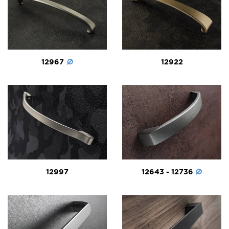
12967
12922
12997
12643 - 12736