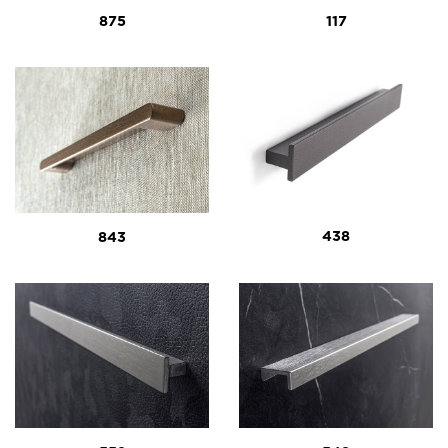
875
117
438
843