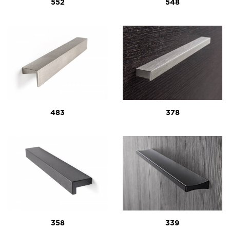
552
548
483
378
358
339