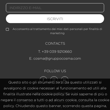
ISCRIVITI
Acconsento al trattamento dei miei dati personali per finalità di
marketing
CONTACTS
T. +39 039 9210660
E. cosma@gruppocosma.com
FOLLOW US
Questo sito o gli strumenti terzi da questo utilizzati si
avvalgono di cookie necessari al funzionamento ed utili alle
COSMA DI O.CITTERIO S.R.L.
finalità illustrate nella cookie policy. Se vuoi saperne di più o
negare il consenso a tutti o ad alcuni cookie, consulta la cookie
via Marconi, 15 - 23893 Cassago Brianza (LC)
policy. Chiudendo questo banner, scorrendo questa pagina,
C.F. 00220160139 - P.IVA IT03732270156