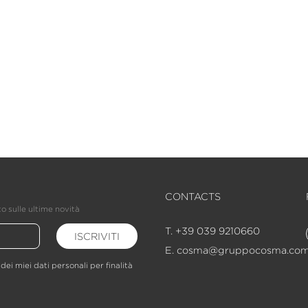
CONTACTS
o sulle ultime novità
T. +39 039 9210660
ISCRIVITI
E. cosma@gruppocosma.co
ei miei dati personali per finalità