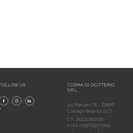
FOLLOW US
COSMA DI O.CITTERIO
S.R.L.
via Marconi, 15 - 23893
m
Cassago Brianza (LC)
C.F. 00220160139 -
P.IVA IT03732270156