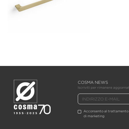
COSMA NEWS
Iscriviti per rimanere aggiornat
Acconsento al trattamento d
di marketing